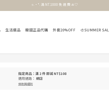
⟡.·*. 滿 NT.1000 免 運 費 ꔛ♡
官 網 加 入 會 員 贈 50 元 購 物 金 .ᐟ.ᐟ.ᐟ
官 網 加 入 會 員 贈 50 元 購 物 金 .ᐟ.ᐟ.ᐟ
A
生活選品
韓國正品代購
外套20%OFF
🎨SUMMER SAL
指定商品：滿 2 件 即減 NT$108
適用通路：
網店
條款與細則