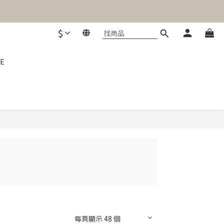
$
E
每頁顯示 48 個