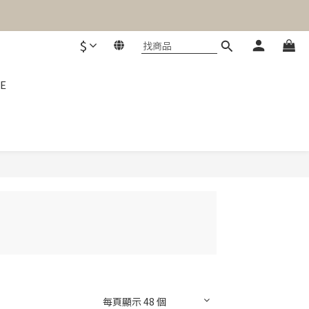
$
E
每頁顯示 48 個