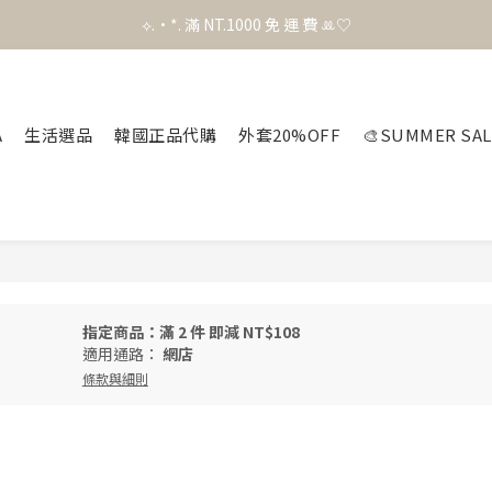
⟡.·*. 滿 NT.1000 免 運 費 ꔛ♡
官 網 加 入 會 員 贈 50 元 購 物 金 .ᐟ.ᐟ.ᐟ
官 網 加 入 會 員 贈 50 元 購 物 金 .ᐟ.ᐟ.ᐟ
A
生活選品
韓國正品代購
外套20%OFF
🎨SUMMER SAL
指定商品：滿 2 件 即減 NT$108
適用通路：
網店
條款與細則