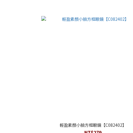
輕盈素顏小臉方框眼鏡【C082402】
NT$279