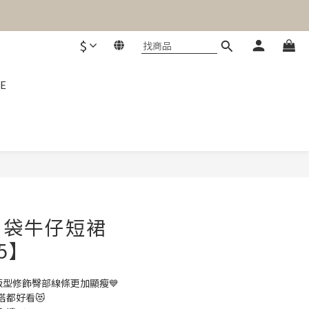
$
E
立即購買
口袋牛仔短裙
15】
字版型修飾臀部線條更加顯瘦💙
搭都好看😻