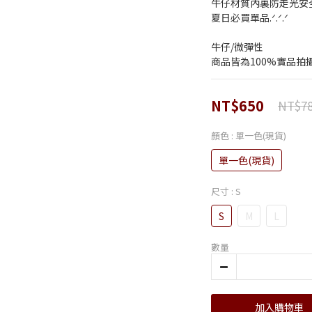
牛仔材質內裏防走光安全
夏日必買單品.ᐟ.ᐟ.ᐟ
牛仔/微彈性 
商品皆為100%實品拍
NT$650
NT$7
顏色
: 單一色(現貨)
單一色(現貨)
尺寸
: S
S
M
L
數量
加入購物車