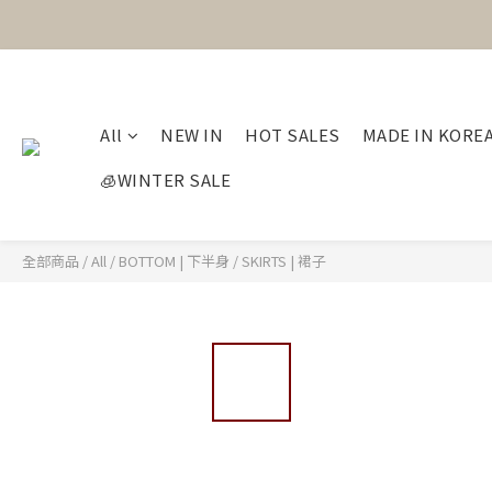
All
NEW IN
HOT SALES
MADE IN KORE
🧊WINTER SALE
全部商品
/
All
/
BOTTOM | 下半身
/
SKIRTS | 裙子