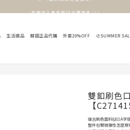
官 網 加 入 會 員 贈 50 元 購 物 金 .ᐟ.ᐟ.ᐟ
官 網 加 入 會 員 贈 50 元 購 物 金 .ᐟ.ᐟ.ᐟ
⟡.·*. 滿 NT.1000 免 運 費 ꔛ♡
官 網 加 入 會 員 贈 50 元 購 物 金 .ᐟ.ᐟ.ᐟ
A
生活選品
韓國正品代購
外套20%OFF
🎨SUMMER SAL
雙釦刷色
【C2714
復古刷色面料🙌🏻A
整件包臀微彈性怎麼穿