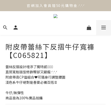
官 網 加 入 會 員 贈 50 元 購 物 金 .ᐟ.ᐟ.ᐟ
官 網 加 入 會 員 贈 50 元 購 物 金 .ᐟ.ᐟ.ᐟ
⟡.·*. 滿 NT.1000 免 運 費 ꔛ♡
官 網 加 入 會 員 贈 50 元 購 物 金 .ᐟ.ᐟ.ᐟ
附皮帶蕾絲下反摺牛仔寬褲
【C065821】
蕾絲反摺設計增添了獨特感🙆🏻‍♀️
直筒寬鬆版型修飾臀部又顯瘦.ᐟ.ᐟ.ᐟ
附皮帶高CP值組合❤️可隨身行調整腰圍
淺色系牛仔絕對是春夏必備百搭👖
牛仔/無彈性 
商品皆為100%實品拍攝