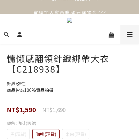
官 網 加 入 會 員 贈 50 元 購 物 金 .ᐟ.ᐟ.ᐟ
官 網 加 入 會 員 贈 50 元 購 物 金 .ᐟ.ᐟ.ᐟ
⟡.·*. 滿 NT.1000 免 運 費 ꔛ♡
官 網 加 入 會 員 贈 50 元 購 物 金 .ᐟ.ᐟ.ᐟ
慵懶感翻領針織綁帶大衣
【C218938】
針織/彈性
商品皆為100%實品拍攝
NT$1,590
NT$1,690
顏色
: 咖啡(現貨)
黑(現貨)
咖啡(現貨)
米白(現貨)