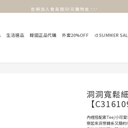
官 網 加 入 會 員 贈 50 元 購 物 金 .ᐟ.ᐟ.ᐟ
官 網 加 入 會 員 贈 50 元 購 物 金 .ᐟ.ᐟ.ᐟ
⟡.·*. 滿 NT.1000 免 運 費 ꔛ♡
官 網 加 入 會 員 贈 50 元 購 物 金 .ᐟ.ᐟ.ᐟ
A
生活選品
韓國正品代購
外套20%OFF
🎨SUMMER SAL
洞洞寬鬆
【C3161
內裡搭配素Tee/小可
穿起來非常韓系又簡約!