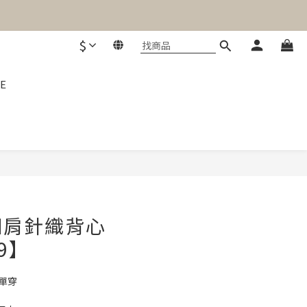
$
E
立即購買
細肩針織背心
09】
愛單穿