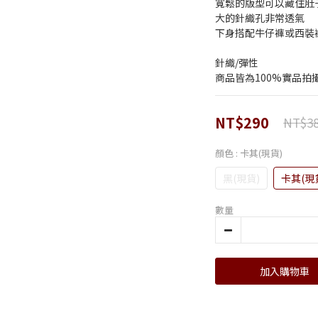
寬鬆的版型可以藏住肚
大的針織孔非常透氣
下身搭配牛仔褲或西裝褲
針織/彈性
商品皆為100%實品拍
NT$290
NT$3
顏色
: 卡其(現貨)
黑(現貨)
卡其(現
數量
加入購物車