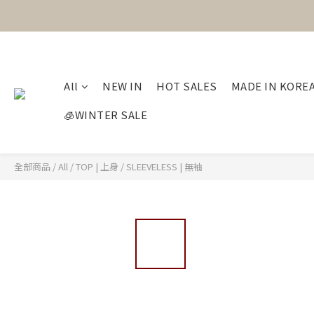
All
NEW IN
HOT SALES
MADE IN KORE
🧊WINTER SALE
全部商品
/
All
/
TOP | 上身
/
SLEEVELESS | 無袖