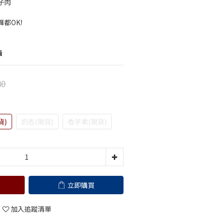
子肉
都OK!
攝
80
貨)
奶杏(現貨)
香芋紫(現貨)
立即購買
加入追蹤清單