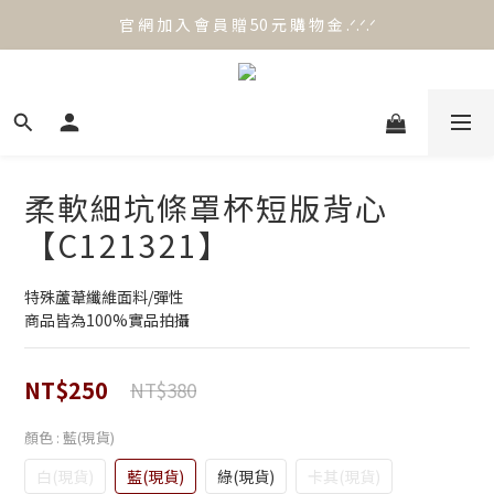
官 網 加 入 會 員 贈 50 元 購 物 金 .ᐟ.ᐟ.ᐟ
官 網 加 入 會 員 贈 50 元 購 物 金 .ᐟ.ᐟ.ᐟ
⟡.·*. 滿 NT.1000 免 運 費 ꔛ♡
官 網 加 入 會 員 贈 50 元 購 物 金 .ᐟ.ᐟ.ᐟ
柔軟細坑條罩杯短版背心
【C121321】
特殊蘆葦纖維面料/彈性
商品皆為100%實品拍攝
NT$250
NT$380
顏色
: 藍(現貨)
白(現貨)
藍(現貨)
綠(現貨)
卡其(現貨)