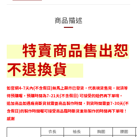
商品描述
特賣商品售出恕
不退換貨
如官網
4-7
天內
(
不含假日
)
無馬上顯示已發貨，代表現貨售完，就須等
待預購喔，預購時間為
7-21
天
(
不含假日
)
可接受的妞們再下單唷。
追加商品如遇廠商斷貨就需要商品製作時間
，
到貨時間需要
7-30
天
(
不
含假日
)
的製作時間喔可接受商品臨時斷貨重新製作的時間再下單唷！
感謝
衣長
袖長
胸圍
腰圍