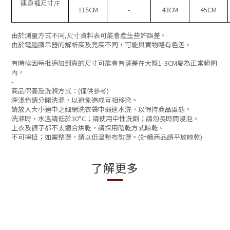
連身褲尺寸/F
115CM
-
43CM
45CM
由於測量方式不同
,
尺寸資料表可能會產生些許誤差。
由於電腦顯示器的解析度及亮度不同，可能與實物略有色差。
有時候因每批追加到貨的尺寸可能會有落差在大慨
1-3CM
屬為正常範圍
內
。
-
商品保養及洗滌方式：(僅供參考)
深淺色請分開洗滌，以避免造成互相移染。
請放入大小適中之細網洗衣袋中弱速水洗，以保持商品型態。
洗滌時，水溫請低於30°C；請使用中性洗劑；請勿長時間浸泡。
上衣及褲子都不太適合烘乾，
請採用陰乾方式晾乾。
不可擰扭；如需整燙，請以低溫墊布熨燙。(針織商品請平放晾乾)
了解更多