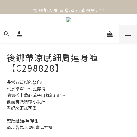
官 網 加 入 會 員 贈 50 元 購 物 金 .ᐟ.ᐟ.ᐟ
官 網 加 入 會 員 贈 50 元 購 物 金 .ᐟ.ᐟ.ᐟ
後綁帶涼感細肩連身褲
【C298828】
非常有質感的顏色!
也是簡單一件式穿搭
隨意搭上背心或平口就能出門~
後面有做綁帶小設計!
看起來更加可愛
聚脂纖維/無彈性
商品皆為100%實品拍攝