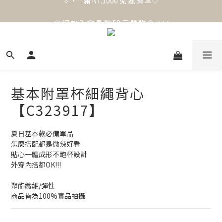
官 網 加 入 會 員 贈 50 元 購 物 金 .ᐟ.ᐟ.ᐟ
官 網 加 入 會 員 贈 50 元 購 物 金 .ᐟ.ᐟ.ᐟ
基本附罩杯細繩背心
【C323917】
夏日基本款必備單品
怎麼搭配都是微辣好看
貼心一體成形不跑杯設計
外穿內搭都OK!!!
聚酯纖維/彈性
商品皆為100%實品拍攝