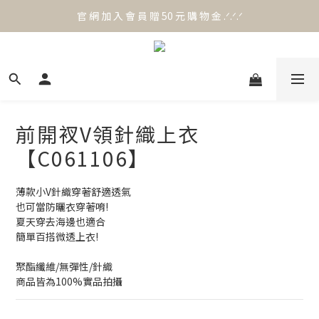
官 網 加 入 會 員 贈 50 元 購 物 金 .ᐟ.ᐟ.ᐟ
官 網 加 入 會 員 贈 50 元 購 物 金 .ᐟ.ᐟ.ᐟ
⟡.·*. 滿 NT.1000 免 運 費 ꔛ♡
官 網 加 入 會 員 贈 50 元 購 物 金 .ᐟ.ᐟ.ᐟ
前開衩V領針織上衣
【C061106】
薄款小V針織穿著舒適透氣
也可當防曬衣穿著唷!
夏天穿去海邊也適合
簡單百搭微透上衣!
聚酯纖維/無彈性/針織
商品皆為100%實品拍攝