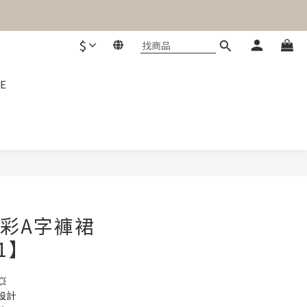
$
E
立即購買
迷彩A字褲裙
51】

計 