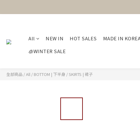
All
NEW IN
HOT SALES
MADE IN KORE
🧊WINTER SALE
全部商品
/
All
/
BOTTOM | 下半身
/
SKIRTS | 裙子