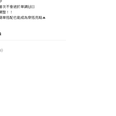

次不會過於單調🙌🏻
調整！！
簡單搭配也能成為穿搭亮點🔥
攝
80