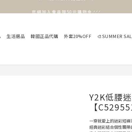
官 網 加 入 會 員 贈 50 元 購 物 金 .ᐟ.ᐟ.ᐟ
官 網 加 入 會 員 贈 50 元 購 物 金 .ᐟ.ᐟ.ᐟ
⟡.·*. 滿 NT.1000 免 運 費 ꔛ♡
官 網 加 入 會 員 贈 50 元 購 物 金 .ᐟ.ᐟ.ᐟ
A
生活選品
韓國正品代購
外套20%OFF
🎨SUMMER SAL
Y2K低腰
【C5295
一穿就愛上的迷彩短褲
經典迷彩結合個性飄帶設