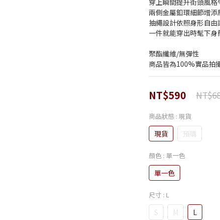
穿上瞬間提升街頭風格
兩側金屬釦環細節增添層
抽繩設計依照身形自由
一件就能穿出時髦下身
聚酯纖維/無彈性
商品皆為100%實品拍
NT$590
NT$6
商品狀態
: 現貨
現貨
預購
顏色
: 單一色
單一色
尺寸
: L
S
M
L