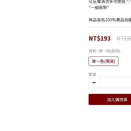
可反覆清洗多次使用.ᐟ.ᐟ.
*一組兩對*
商品皆為100%實品拍
NT$193
NT$3
顏色
: 單一色(現貨)
單一色(現貨)
數量
加入購物車