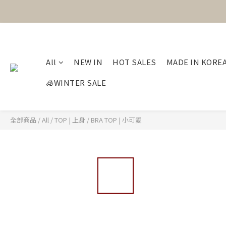
All
NEW IN
HOT SALES
MADE IN KORE
🧊WINTER SALE
全部商品
/
All
/
TOP | 上身
/
BRA TOP | 小可愛