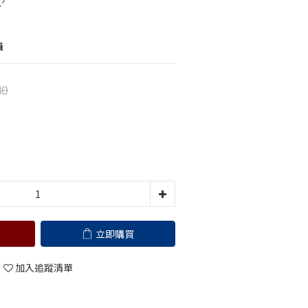
ᐟ
攝
80
立即購買
加入追蹤清單