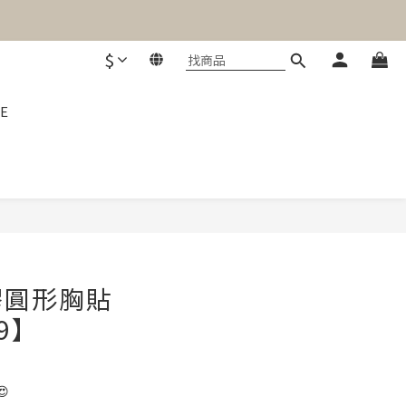
$
E
立即購買
膠圓形胸貼
99】
