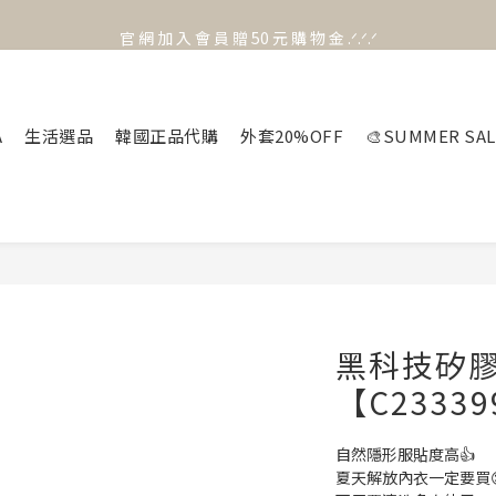
官 網 加 入 會 員 贈 50 元 購 物 金 .ᐟ.ᐟ.ᐟ
官 網 加 入 會 員 贈 50 元 購 物 金 .ᐟ.ᐟ.ᐟ
⟡.·*. 滿 NT.1000 免 運 費 ꔛ♡
官 網 加 入 會 員 贈 50 元 購 物 金 .ᐟ.ᐟ.ᐟ
A
生活選品
韓國正品代購
外套20%OFF
🎨SUMMER SAL
黑科技矽
【C2333
自然隱形服貼度高👍
夏天解放內衣一定要買