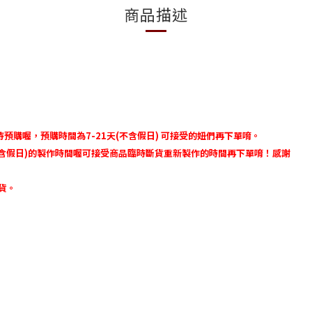
商品描述
待預購喔，預購時間為
7-21
天
(
不含假日
)
可接受的妞們再下單唷。
含假日
)
的製作時間喔可接受商品臨時斷貨重新製作的時間再下單唷！感謝
貨。