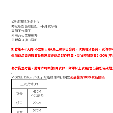
#
高領側開針織上衣
時髦版型隨意搭配下半身就好看
高領不卡脖子
內搭背心或是襯衫
多種穿搭隨心搭配!
-
如官網
4-7
天內
(
不含假日
)
無馬上顯示已發貨，代表現貨售完，就須等
追加商品如遇廠商斷貨就需要商品製作時間
，
到貨時間需要
7-30
天
(
不
基於衛生考量，貼身衣物類(如內衣褲、附罩杯上衣)經售出後恕無法退
-
(聚脂纖維
/棉/彈性
MODEL:156cm/46kg
)
商品皆為100%實品拍攝
上衣尺寸(F)
41CM
衣長
不含高領
20CM
領口
57CM
肩寬