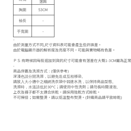
落肩
53CM
胸圍
-
袖長
-
手寬圍
-
由於測量方式不同
,
尺寸資料表可能會產生些許誤差。
由於電腦顯示器的解析度及亮度不同，可能與實物略有色差。
ＰＳ
:
有時候因每批追加到貨的尺寸可能會有落差在大慨
1-3CM
屬為正
-
商品保養及洗滌方式：(僅供參考)
深淺色請分開洗滌，以避免造成互相移染。
請放入大小適中之細網洗衣袋中弱速水洗，以保持商品型態。
洗滌時，水溫請低於30°C；請使用中性洗劑；請勿長時間浸泡。
上衣及褲子都不太適合烘乾，
請採用陰乾方式晾乾。
不可擰扭；如需整燙，請以低溫墊布熨燙。(針織商品請平放晾乾)