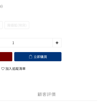
80
霧霾藍(現貨)
立即購買
加入追蹤清單
顧客評價