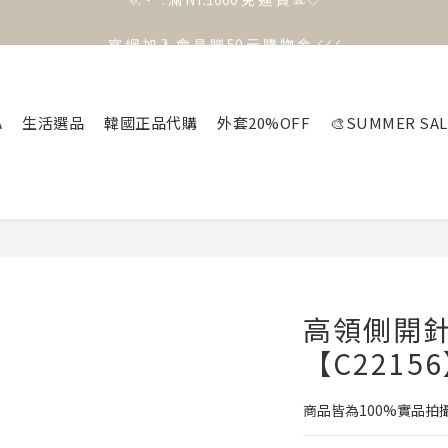
官 網 加 入 會 員 贈 50 元 購 物 金 .ᐟ.ᐟ.ᐟ
官 網 加 入 會 員 贈 50 元 購 物 金 .ᐟ.ᐟ.ᐟ
⟡.·*. 滿 NT.1000 免 運 費 ꔛ♡
官 網 加 入 會 員 贈 50 元 購 物 金 .ᐟ.ᐟ.ᐟ
A
生活選品
韓國正品代購
外套20%OFF
🎨SUMMER SAL
高領側開
【C2215
商品皆為100%實品拍