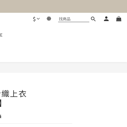
$
E
立即購買
針織上衣
6】
攝