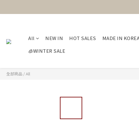
All
NEW IN
HOT SALES
MADE IN KORE
🧊WINTER SALE
全部商品
/
All