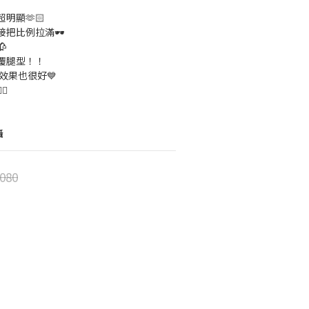
明顯🫶🏻
把比例拉滿🕶️

覆腿型！！
效果也很好💙

攝
080