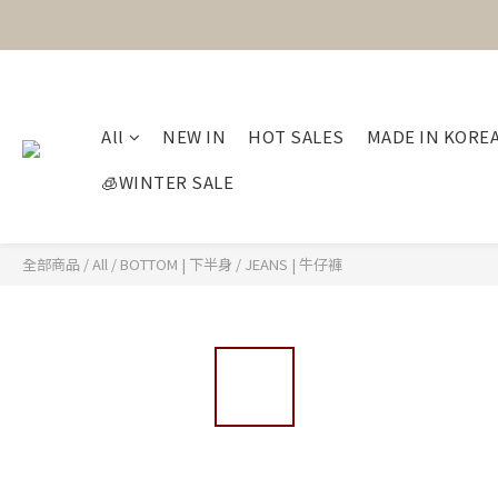
All
NEW IN
HOT SALES
MADE IN KORE
🧊WINTER SALE
全部商品
/
All
/
BOTTOM | 下半身
/
JEANS | 牛仔褲