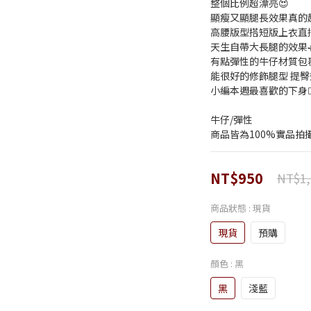
整個比例超漂亮😍
顯瘦又顯腿長效果真的超
高腰版型搭短版上衣直接
天生自帶大長腿的效果
有點彈性的牛仔材質包
能很好的修飾腿型 提臀
小編本週最喜歡的下身👆
牛仔/彈性
商品皆為100%實品拍
NT$950
NT$1,
商品狀態
: 現貨
現貨
預購
顏色
: 黑
黑
淺藍