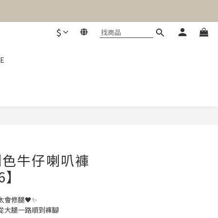
$
E
立即購買
刷色牛仔喇叭褲
86】
會修腿🖤✨
從大腿一路順到褲腳