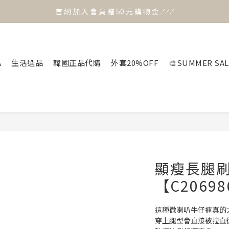
官 網 加 入 會 員 贈 50 元 購 物 金 .ᐟ.ᐟ.ᐟ
官 網 加 入 會 員 贈 50 元 購 物 金 .ᐟ.ᐟ.ᐟ
⟡.·*. 滿 NT.1000 免 運 費 ꔛ♡
官 網 加 入 會 員 贈 50 元 購 物 金 .ᐟ.ᐟ.ᐟ
A
生活選品
韓國正品代購
外套20%OFF
🎨SUMMER SAL
顯瘦長腿
【C2069
這種微喇叭牛仔褲真的太
穿上腿型會直接被拉直