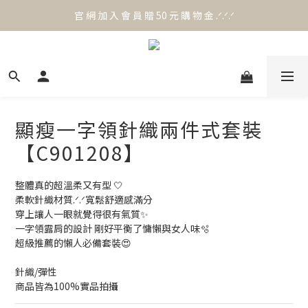
官 網 加 入 會 員 贈 50 元 購 物 金 .ᐟ.ᐟ.ᐟ
官 網 加 入 會 員 贈 50 元 購 物 金 .ᐟ.ᐟ.ᐟ
⟡.·*. 滿 NT.1000 免 運 費 ꔛ♡
官 網 加 入 會 員 贈 50 元 購 物 金 .ᐟ.ᐟ.ᐟ
顯瘦一字領針織兩件式套裝
【C901208】
整體真的超溫柔又有型 🤍
柔軟針織材質.ᐟ.ᐟ寬鬆舒適感滿分
穿上讓人一眼就覺得很有氣質✨
一字領露肩的設計 剛好平衡了慵懶與女人味🫧
超級推薦的懶人必備套裝😍
針織/彈性
商品皆為100%實品拍攝