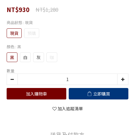
NT$930
NT$1,280
商品狀態
: 現貨
現貨
預購
顏色
: 黑
黑
白
灰
咖
數量
加入購物車
立即購買
加入追蹤清單
送貨及付款方