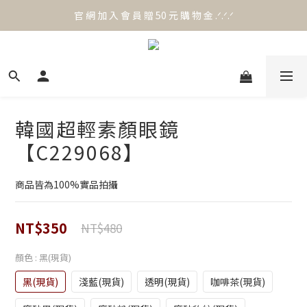
官 網 加 入 會 員 贈 50 元 購 物 金 .ᐟ.ᐟ.ᐟ
⟡.·*. 滿 NT.1000 免 運 費 ꔛ♡
官 網 加 入 會 員 贈 50 元 購 物 金 .ᐟ.ᐟ.ᐟ
韓國超輕素顏眼鏡
【C229068】
商品皆為100%實品拍攝
NT$350
NT$480
顏色
: 黑(現貨)
黑(現貨)
淺藍(現貨)
透明(現貨)
咖啡茶(現貨)