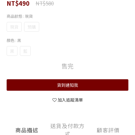
NT$490
NT$580
商品狀態
: 現貨
現貨
預購
顏色
: 黑
黑
藍
售完
貨到通知我
加入追蹤清單
送貨及付款方
商品描述
顧客評價
式