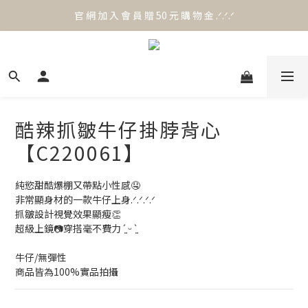
官 網 加 入 會 員 贈 50 元 購 物 金 .ᐟ.ᐟ.ᐟ
官 網 加 入 會 員 贈 50 元 購 物 金 .ᐟ.ᐟ.ᐟ
⟡.·*. 滿 NT.1000 免 運 費 ꔛ♡
官 網 加 入 會 員 贈 50 元 購 物 金 .ᐟ.ᐟ.ᐟ
酷辣抓皺牛仔掛脖背心
【C220061】
純慾甜酷爆棚又帶點小性感🤤
非常顯身材的一款牛仔上身.ᐟ.ᐟ.ᐟ.ᐟ
抓皺設計視覺效果顯瘦👏
超級上鏡📷穿搭毫不費力 ´͈ ᵕ `͈
牛仔/無彈性
商品皆為100%實品拍攝