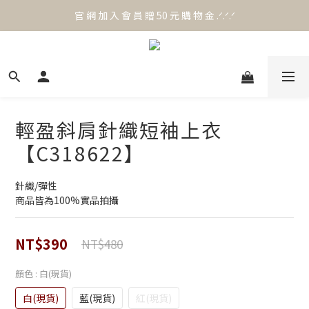
官 網 加 入 會 員 贈 50 元 購 物 金 .ᐟ.ᐟ.ᐟ
官 網 加 入 會 員 贈 50 元 購 物 金 .ᐟ.ᐟ.ᐟ
⟡.·*. 滿 NT.1000 免 運 費 ꔛ♡
官 網 加 入 會 員 贈 50 元 購 物 金 .ᐟ.ᐟ.ᐟ
輕盈斜肩針織短袖上衣
【C318622】
針織/彈性
商品皆為100%實品拍攝
NT$390
NT$480
顏色
: 白(現貨)
白(現貨)
藍(現貨)
紅(現貨)