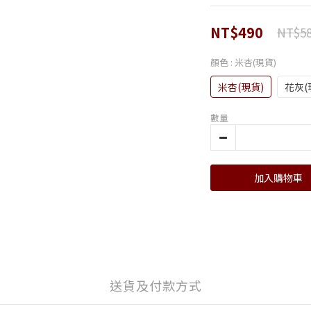
NT$490
NT$5
顏色
: 米杏(現貨)
米杏(現貨)
花灰(
數量
加入購物車
送貨及付款方式