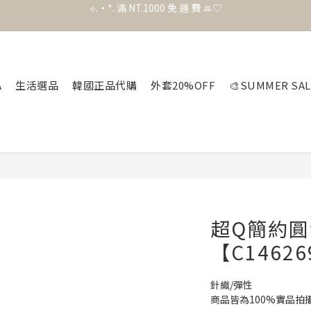
官 網 加 入 會 員 贈 50 元 購 物 金 .ᐟ.ᐟ.ᐟ
官 網 加 入 會 員 贈 50 元 購 物 金 .ᐟ.ᐟ.ᐟ
⟡.·*. 滿 NT.1000 免 運 費 ꔛ♡
官 網 加 入 會 員 贈 50 元 購 物 金 .ᐟ.ᐟ.ᐟ
A
生活選品
韓國正品代購
外套20%OFF
🎨SUMMER SAL
超Q簡約
【C1462
針織/彈性
商品皆為100%實品拍