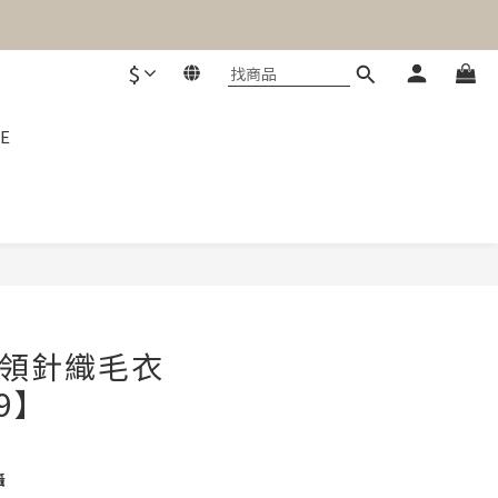
$
E
立即購買
圓領針織毛衣
69】
攝