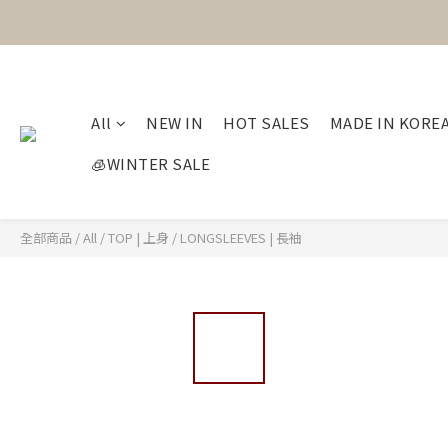
All
NEW IN
HOT SALES
MADE IN KORE
🧊WINTER SALE
全部商品
/
All
/
TOP | 上身
/
LONGSLEEVES | 長袖