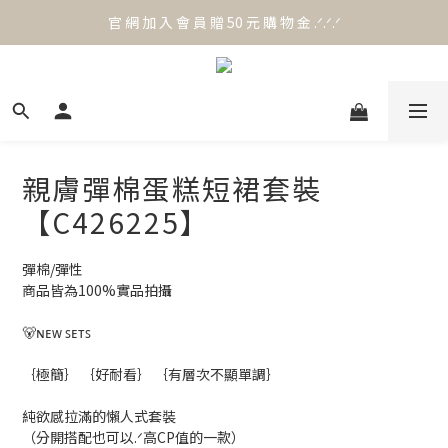
官 網 加 入 會 員 贈 50 元 購 物 金 .ᐟ.ᐟ.ᐟ
官 網 加 入 會 員 贈 50 元 購 物 金 .ᐟ.ᐟ.ᐟ
⟡.·*. 滿 NT.1000 免 運 費 ꔛ♡
官 網 加 入 會 員 贈 50 元 購 物 金 .ᐟ.ᐟ.ᐟ
親膚彈棉蛋糕短裙套裝
【C426225】
彈棉/彈性
商品皆為100%實品拍攝
🐻ɴᴇᴡ ꜱᴇᴛꜱ
｛極簡｝ ｛好耐看｝ ｛有層次不顯單調｝
純欲感拉滿的懶人式套裝
（分開搭配也可以.ᐟ高CP值的一款）