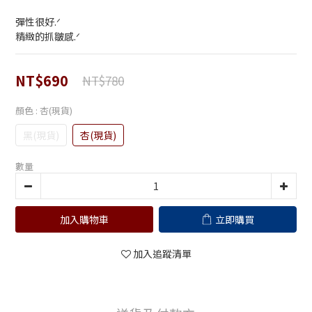
彈性很好.ᐟ
精緻的抓皺感.ᐟ
NT$690
NT$780
顏色
: 杏(現貨)
黑(現貨)
杏(現貨)
數量
加入購物車
立即購買
加入追蹤清單