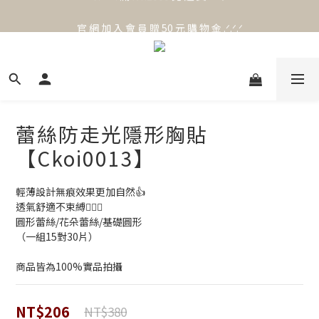
官 網 加 入 會 員 贈 50 元 購 物 金 .ᐟ.ᐟ.ᐟ
官 網 加 入 會 員 贈 50 元 購 物 金 .ᐟ.ᐟ.ᐟ
⟡.·*. 滿 NT.1000 免 運 費 ꔛ♡
官 網 加 入 會 員 贈 50 元 購 物 金 .ᐟ.ᐟ.ᐟ
蕾絲防走光隱形胸貼
【Ckoi0013】
輕薄設計無痕效果更加自然👍
透氣舒適不束縛🙆🏻‍♀️
圓形蕾絲/花朵蕾絲/基礎圓形
（一組15對30片）
商品皆為100%實品拍攝
NT$206
NT$380