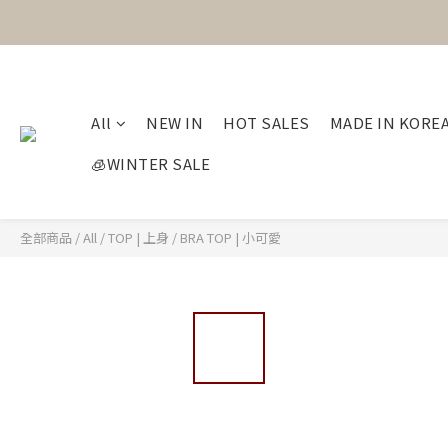
All
NEW IN
HOT SALES
MADE IN KORE
🧊WINTER SALE
全部商品
/
All
/
TOP | 上身
/
BRA TOP | 小可愛