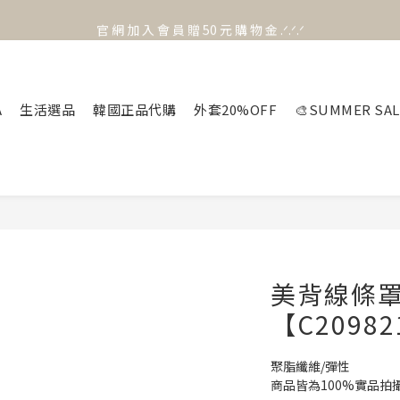
官 網 加 入 會 員 贈 50 元 購 物 金 .ᐟ.ᐟ.ᐟ
官 網 加 入 會 員 贈 50 元 購 物 金 .ᐟ.ᐟ.ᐟ
⟡.·*. 滿 NT.1000 免 運 費 ꔛ♡
官 網 加 入 會 員 贈 50 元 購 物 金 .ᐟ.ᐟ.ᐟ
A
生活選品
韓國正品代購
外套20%OFF
🎨SUMMER SAL
美背線條
【C2098
聚脂纖維/彈性
商品皆為100%實品拍