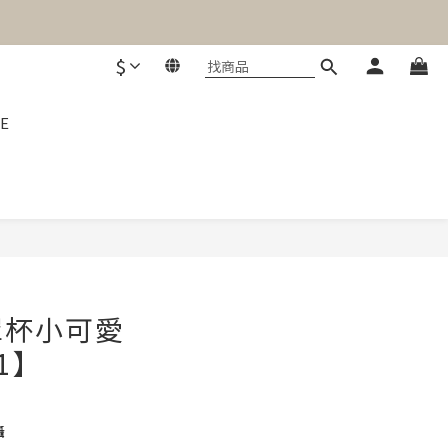
$
E
立即購買
罩杯小可愛
21】
攝