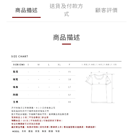
送貨及付款方
商品描述
顧客評價
式
商品描述