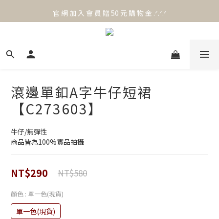
官 網 加 入 會 員 贈 50 元 購 物 金 .ᐟ.ᐟ.ᐟ
官 網 加 入 會 員 贈 50 元 購 物 金 .ᐟ.ᐟ.ᐟ
⟡.·*. 滿 NT.1000 免 運 費 ꔛ♡
官 網 加 入 會 員 贈 50 元 購 物 金 .ᐟ.ᐟ.ᐟ
滾邊單釦A字牛仔短裙
【C273603】
牛仔/無彈性
商品皆為100%實品拍攝
NT$290
NT$580
顏色
: 單一色(現貨)
單一色(現貨)