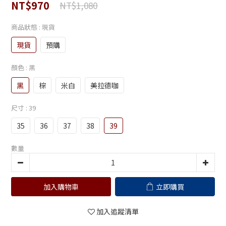
NT$970
NT$1,080
商品狀態
: 現貨
現貨
預購
顏色
: 黑
黑
棕
米白
美拉德咖
尺寸
: 39
35
36
37
38
39
數量
加入購物車
立即購買
加入追蹤清單