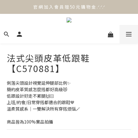
官 網 加 入 會 員 贈 50 元 購 物 金 .ᐟ.ᐟ.ᐟ
官 網 加 入 會 員 贈 50 元 購 物 金 .ᐟ.ᐟ.ᐟ
⟡.·*. 滿 NT.1000 免 運 費 ꔛ♡
官 網 加 入 會 員 贈 50 元 購 物 金 .ᐟ.ᐟ.ᐟ
法式尖頭皮革低跟鞋
【C570881】
俐落尖頭設計視覺延伸腿部比例✨
簡約皮革質感怎麼搭都好高級😻
低跟設計好走不累腿🙌🏻
上班/約會/日常穿搭都適合的跟鞋🤎
溫柔質感系｜一雙解決所有穿搭煩惱🪄
商品皆為100%實品拍攝