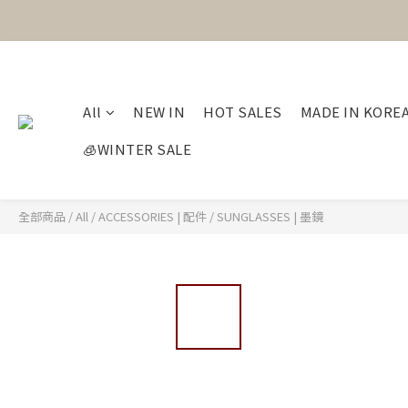
All
NEW IN
HOT SALES
MADE IN KORE
🧊WINTER SALE
全部商品
/
All
/
ACCESSORIES | 配件
/
SUNGLASSES | 墨鏡