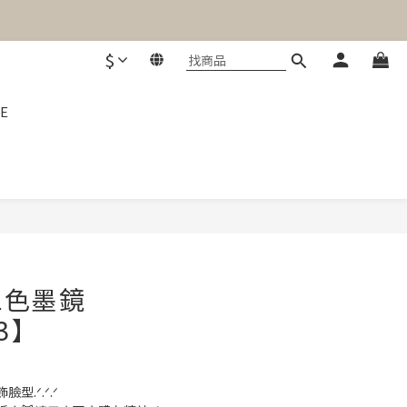
$
E
立即購買
三色墨鏡
93】
.ᐟ.ᐟ.ᐟ