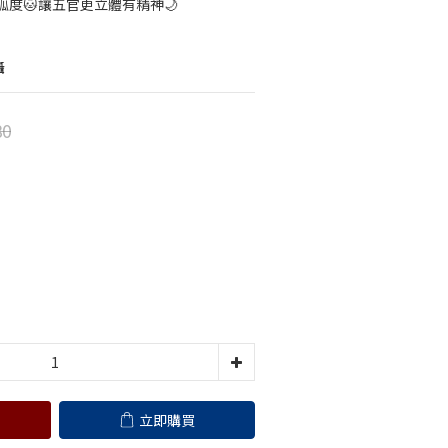
度🐱讓五官更立體有精神🌙
攝
80
立即購買