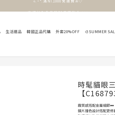
官 網 加 入 會 員 贈 50 元 購 物 金 .ᐟ.ᐟ.ᐟ
官 網 加 入 會 員 贈 50 元 購 物 金 .ᐟ.ᐟ.ᐟ
⟡.·*. 滿 NT.1000 免 運 費 ꔛ♡
官 網 加 入 會 員 贈 50 元 購 物 金 .ᐟ.ᐟ.ᐟ
A
生活選品
韓國正品代購
外套20%OFF
🎨SUMMER SAL
時髦貓眼
【C1687
霧質感搭配金屬細節🕶️
鏡片撞色設計搭配更修飾臉型