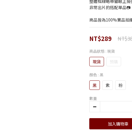
整體框線略帶貓眼上揚弧
非常出片的搭配單品📷
商品皆為100%實品拍
NT$289
NT$3
商品狀態
: 現貨
現貨
預購
顏色
: 黑
黑
紫
粉
數量
加入購物車