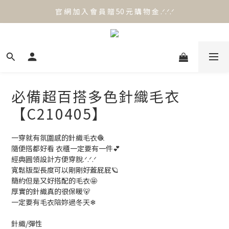
官 網 加 入 會 員 贈 50 元 購 物 金 .ᐟ.ᐟ.ᐟ
官 網 加 入 會 員 贈 50 元 購 物 金 .ᐟ.ᐟ.ᐟ
⟡.·*. 滿 NT.1000 免 運 費 ꔛ♡
官 網 加 入 會 員 贈 50 元 購 物 金 .ᐟ.ᐟ.ᐟ
必備超百搭多色針織毛衣
【C210405】
一穿就有氛圍感的針織毛衣🧶
隨便搭都好看 衣櫃一定要有一件💕
經典圓領設計方便穿脫.ᐟ.ᐟ.ᐟ
寬鬆版型長度可以剛剛好蓋屁屁🪐
簡約但是又好搭配的毛衣🤩
厚實的針織真的很保暖🐻
一定要有毛衣陪妳過冬天❄
針織/彈性