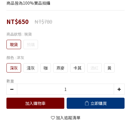
商品皆為100%實品拍攝
NT$650
NT$780
商品狀態
: 現貨
現貨
預購
顏色
: 深灰
深灰
淺灰
咖
燕麥
卡其
酒紅
黃
數量
加入購物車
立即購買
加入追蹤清單