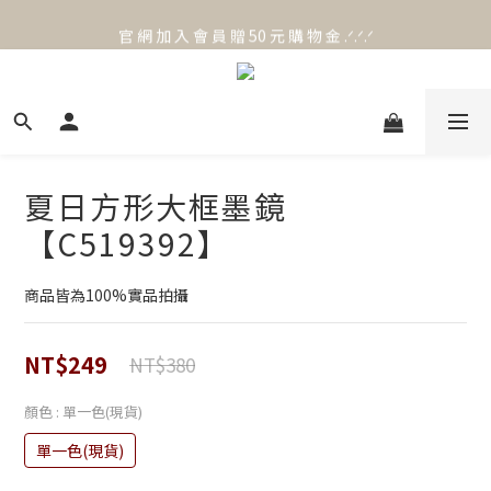
官 網 加 入 會 員 贈 50 元 購 物 金 .ᐟ.ᐟ.ᐟ
官 網 加 入 會 員 贈 50 元 購 物 金 .ᐟ.ᐟ.ᐟ
⟡.·*. 滿 NT.1000 免 運 費 ꔛ♡
官 網 加 入 會 員 贈 50 元 購 物 金 .ᐟ.ᐟ.ᐟ
夏日方形大框墨鏡
【C519392】
商品皆為100%實品拍攝
NT$249
NT$380
顏色
: 單一色(現貨)
單一色(現貨)