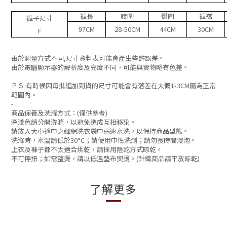
褲長
腰圍
臀圍
褲襠
褲子
尺寸
97CM
28-50CM
44CM
30CM
F
-
由於測量方式不同
,
尺寸資料表可能會產生些許誤差。
由於電腦顯示器的解析度及亮度不同，可能與實物略有色差。
ＰＳ
:
有時候因每批追加到貨的尺寸可能會有落差在大慨
1-3CM
屬為正常
範圍內
。
-
商品保養及洗滌方式：(僅供參考)
深淺色請分開洗滌，以避免造成互相移染。
請放入大小適中之細網洗衣袋中弱速水洗，以保持商品型態。
洗滌時，水溫請低於30°C；請使用中性洗劑；請勿長時間浸泡。
上衣及褲子都不太適合烘乾，
請採用陰乾方式晾乾。
不可擰扭；如需整燙，請以低溫墊布熨燙。(針織商品請平放晾乾)
了解更多