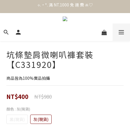
⟡.·*. 滿 NT.1000 免 運 費 ꔛ♡
官 網 加 入 會 員 贈 50 元 購 物 金 .ᐟ.ᐟ.ᐟ
官 網 加 入 會 員 贈 50 元 購 物 金 .ᐟ.ᐟ.ᐟ
坑條墊肩微喇叭褲套裝
【C331920】
商品皆為100%實品拍攝
NT$400
NT$980
顏色
: 灰(現貨)
黑(現貨)
灰(現貨)