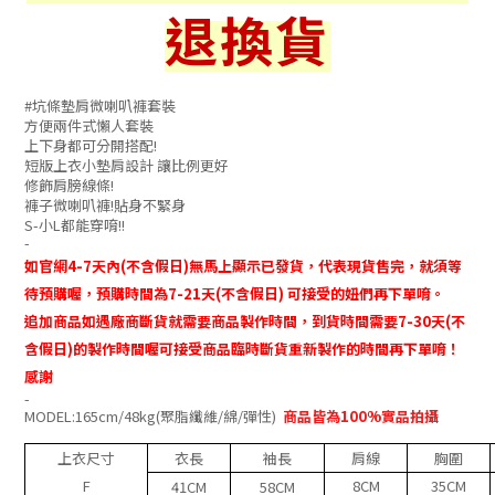
退換貨
#
坑條墊肩微喇叭褲套裝
方便兩件式懶人套裝
上下身都可分開搭配!
短版上衣小墊肩設計 讓比例更好
修飾肩膀線條!
褲子微喇叭褲!貼身不緊身
S-小L都能穿唷!!
-
如官網
4-7
天內
(
不含假日
)
無馬上顯示已發貨，代表現貨售完，就須等
待預購喔，預購時間為
7-21
天
(
不含假日
)
可接受的妞們再下單唷。
追加商品如遇廠商斷貨就需要商品製作時間
，
到貨時間需要
7-30
天
(
不
含假日
)
的製作時間喔可接受商品臨時斷貨重新製作的時間再下單唷！
感謝
-
MODEL:165cm/48kg
(聚脂纖維/綿/彈性
)
商品皆為100%實品拍攝
上衣尺寸
衣長
袖長
肩線
胸圍
F
8CM
35CM
41CM
58CM