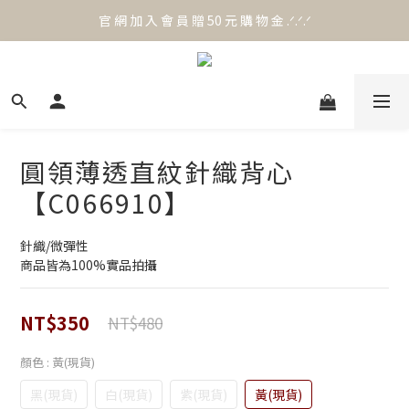
官 網 加 入 會 員 贈 50 元 購 物 金 .ᐟ.ᐟ.ᐟ
⟡.·*. 滿 NT.1000 免 運 費 ꔛ♡
官 網 加 入 會 員 贈 50 元 購 物 金 .ᐟ.ᐟ.ᐟ
圓領薄透直紋針織背心
【C066910】
針織/微彈性
商品皆為100%實品拍攝
NT$350
NT$480
顏色
: 黃(現貨)
黑(現貨)
白(現貨)
紫(現貨)
黃(現貨)