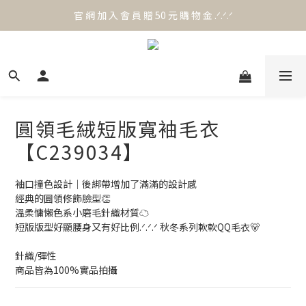
官 網 加 入 會 員 贈 50 元 購 物 金 .ᐟ.ᐟ.ᐟ
官 網 加 入 會 員 贈 50 元 購 物 金 .ᐟ.ᐟ.ᐟ
⟡.·*. 滿 NT.1000 免 運 費 ꔛ♡
官 網 加 入 會 員 贈 50 元 購 物 金 .ᐟ.ᐟ.ᐟ
圓領毛絨短版寬袖毛衣
【C239034】
袖口撞色設計｜後綁帶增加了滿滿的設計感
經典的圓領修飾臉型👏
溫柔慵懶色系小磨毛針織材質☁️
短版版型好顯腰身又有好比例.ᐟ.ᐟ.ᐟ 秋冬系列軟軟QQ毛衣🐻
針織/彈性
商品皆為100%實品拍攝