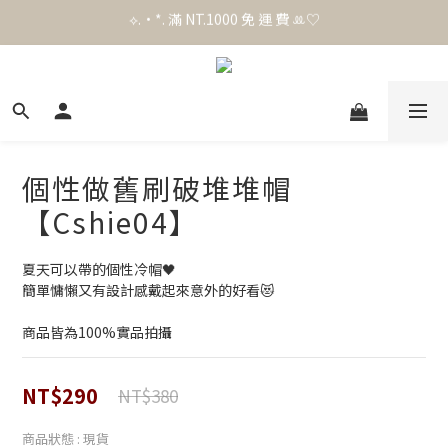
官 網 加 入 會 員 贈 50 元 購 物 金 .ᐟ.ᐟ.ᐟ
官 網 加 入 會 員 贈 50 元 購 物 金 .ᐟ.ᐟ.ᐟ
⟡.·*. 滿 NT.1000 免 運 費 ꔛ♡
官 網 加 入 會 員 贈 50 元 購 物 金 .ᐟ.ᐟ.ᐟ
個性做舊刷破堆堆帽
【Cshie04】
夏天可以帶的個性冷帽🖤
簡單慵懶又有設計感戴起來意外的好看😻
商品皆為100%實品拍攝
NT$290
NT$380
商品狀態
: 現貨