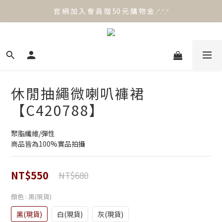
官 網 加 入 會 員 贈 50 元 購 物 金 .ᐟ.ᐟ.ᐟ
官 網 加 入 會 員 贈 50 元 購 物 金 .ᐟ.ᐟ.ᐟ
⟡.·*. 滿 NT.1000 免 運 費 ꔛ♡
官 網 加 入 會 員 贈 50 元 購 物 金 .ᐟ.ᐟ.ᐟ
休閒抽繩微喇叭褲裙
【C420788】
聚脂纖維/彈性
商品皆為100%實品拍攝
NT$550
NT$680
顏色
: 黑(現貨)
黑(現貨)
白(現貨)
灰(現貨)